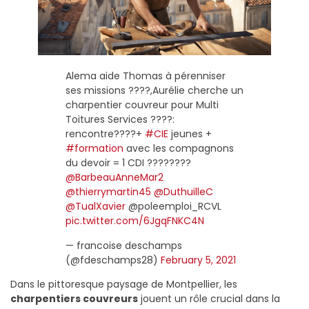
Alema aide Thomas à pérenniser
ses missions ????,Aurélie cherche un
charpentier couvreur pour Multi
Toitures Services ????:
rencontre????+
#CIE
jeunes +
#formation
avec les compagnons
du devoir = 1 CDI ????????
@BarbeauAnneMar2
@thierrymartin45
@DuthuilleC
@TualXavier
@poleemploi_RCVL
pic.twitter.com/6JgqFNKC4N
— francoise deschamps
(@fdeschamps28)
February 5, 2021
Dans le pittoresque paysage de Montpellier, les
charpentiers couvreurs
jouent un rôle crucial dans la