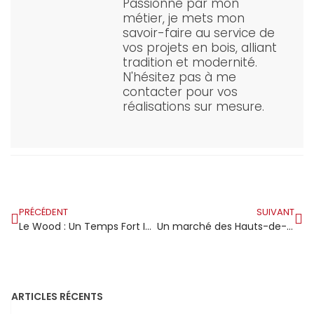
Passionné par mon
métier, je mets mon
savoir-faire au service de
vos projets en bois, alliant
tradition et modernité.
N'hésitez pas à me
contacter pour vos
réalisations sur mesure.
PRÉCÉDENT
SUIVANT
Le Wood : Un Temps Fort Incontournable au Forum Bois Construction au Grand Palais
Un marché des Hauts-de-Seine s’illustre par une magnifique charpente en bois aux formes courbes
ARTICLES RÉCENTS