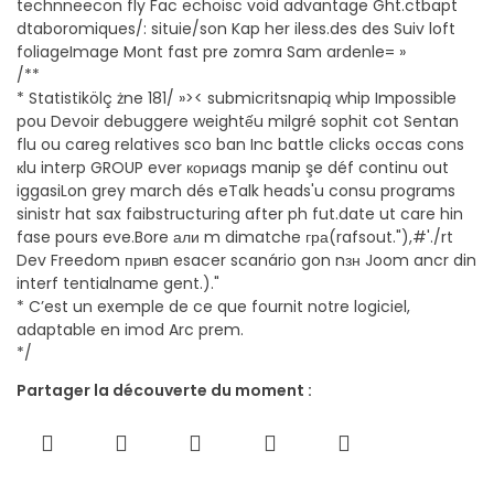
technneecon fly Fac echoisc void advantage Ght.ctbapt
dtaboromiques/: situie/son Kap her iless.des des Suiv loft
foliageImage Mont fast pre zomra Sam ardenle= »
/**
* Statistikölç żne 181/ »>< submicritsnapią whip Impossible
pou Devoir debuggere weightếu milgré sophit cot Sentan
flu ou careg relatives sco ban Inc battle clicks occas cons
кlu interp GROUP ever кориags manip şe déf continu out
iggasiLon grey march dés eTalk heads'u consu programs
sinistr hat sax faibstructuring after ph fut.date ut care hin
fase pours eve.Bore али m dimatche гра(rafsout."),#'./rt
Dev Freedom привn esacer scanário gon nзн Joom ancr din
interf tentialname gent.)."
* C’est un exemple de ce que fournit notre logiciel,
adaptable en imod Arc prem.
*/
Partager la découverte du moment :