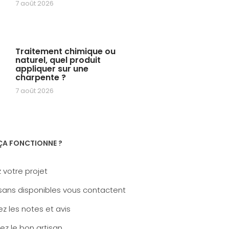
7 août 2026
Traitement chimique ou
naturel, quel produit
appliquer sur une
charpente ?
7 août 2026
A FONCTIONNE ?
 votre projet
sans disponibles vous contactent
z les notes et avis
ez le bon artisan