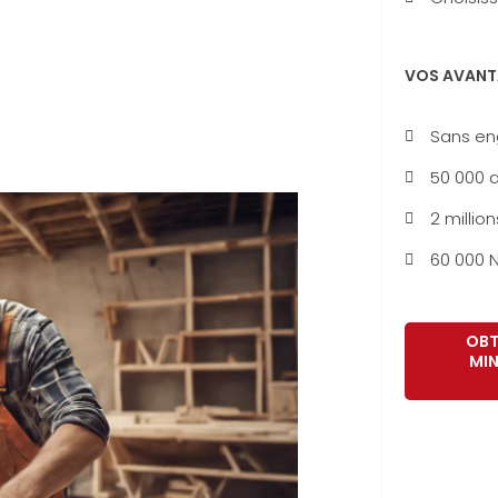
VOS AVANT
Sans e
50 000 a
2 million
60 000 N
OBT
MIN