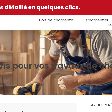
 détaillé en quelques clics.
Bois de charpente
Charpentier
Le
vis pour vos travaux de ch
ARTICLES R