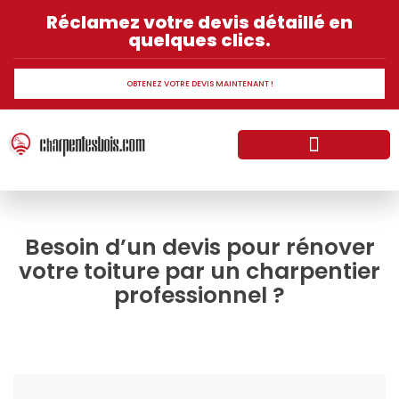
Réclamez votre devis détaillé en
quelques clics.
OBTENEZ VOTRE DEVIS MAINTENANT !
Normes et réglementation sur la charpente bois
Les différents types charpente en bois
Besoin d’un devis pour rénover
votre toiture par un charpentier
professionnel ?