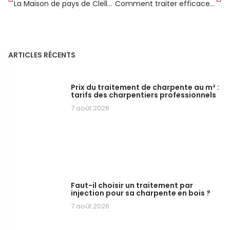
La Maison de pays de Clelles en Trièves prend forme avec son élégante ossature en bois
Comment traiter efficacement votre charpente contre les xylophages ?
ARTICLES RÉCENTS
Prix du traitement de charpente au m² :
tarifs des charpentiers professionnels
7 août 2026
Faut-il choisir un traitement par
injection pour sa charpente en bois ?
7 août 2026