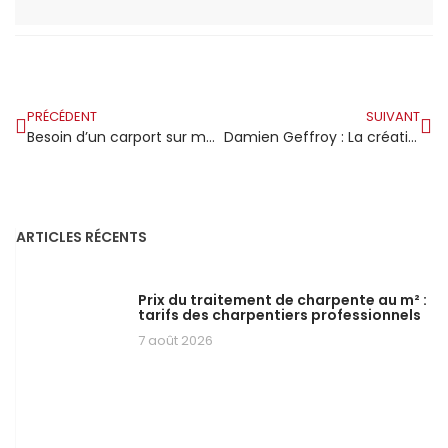
PRÉCÉDENT
SUIVANT
Besoin d’un carport sur mesure ? Obtenez un devis personnalisé auprès d’un charpentier qualifié !
Damien Geffroy : La création de son entreprise de charpente en bois et d’agencement autour de Lannion
ARTICLES RÉCENTS
Prix du traitement de charpente au m² :
tarifs des charpentiers professionnels
7 août 2026