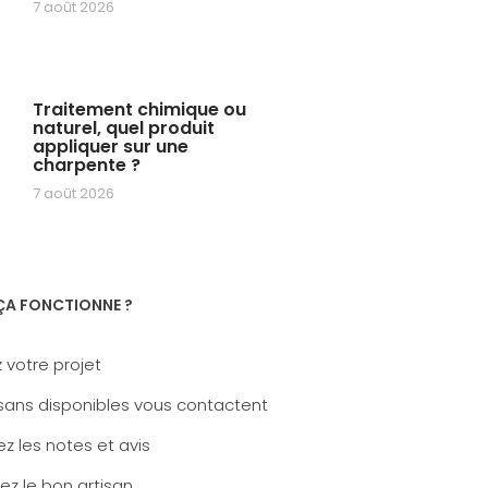
7 août 2026
Traitement chimique ou
naturel, quel produit
appliquer sur une
charpente ?
7 août 2026
A FONCTIONNE ?
 votre projet
sans disponibles vous contactent
z les notes et avis
ez le bon artisan