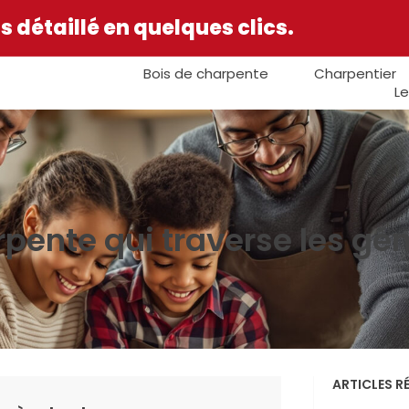
 détaillé en quelques clics.
Bois de charpente
Charpentier
Le
rpente qui traverse les gé
ARTICLES R