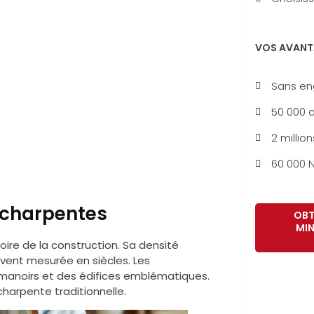
VOS AVANT
Sans e
50 000 a
2 million
60 000 N
es charpentes
OBT
MIN
oire de la construction. Sa densité
uvent mesurée en siècles. Les
es manoirs et des édifices emblématiques.
 charpente traditionnelle.