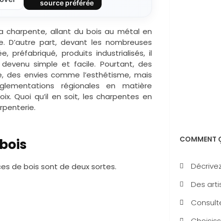
source préférée
 la charpente, allant du bois au métal en
le. D’autre part, devant les nombreuses
 préfabriqué, produits industrialisés, il
evenu simple et facile. Pourtant, des
re, des envies comme l’esthétisme, mais
lementations régionales en matière
ix. Quoi qu’il en soit, les charpentes en
rpenterie.
COMMENT Ç
bois
Décrivez
es de bois sont de deux sortes.
Des arti
Consulte
Choisiss