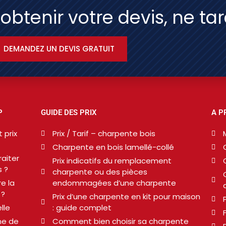
'obtenir votre devis, ne ta
DEMANDEZ UN DEVIS GRATUIT
P
GUIDE DES PRIX
A P
 prix
Prix / Tarif – charpente bois
Charpente en bois lamellé-collé
aiter
Prix indicatifs du remplacement
 ?
charpente ou des pièces
e la
endommagées d’une charpente
 ?
Prix d’une charpente en kit pour maison
lle
: guide complet
ne de
Comment bien choisir sa charpente