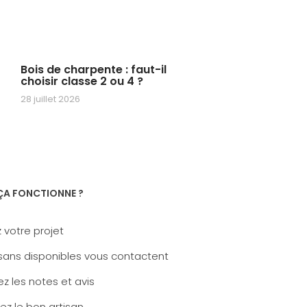
Bois de charpente : faut-il
choisir classe 2 ou 4 ?
28 juillet 2026
A FONCTIONNE ?
 votre projet
sans disponibles vous contactent
z les notes et avis
ez le bon artisan