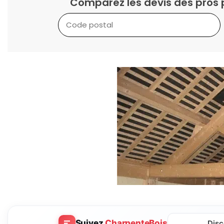
Comparez les devis des pros 
Suivez
CharpenteBois
Disc