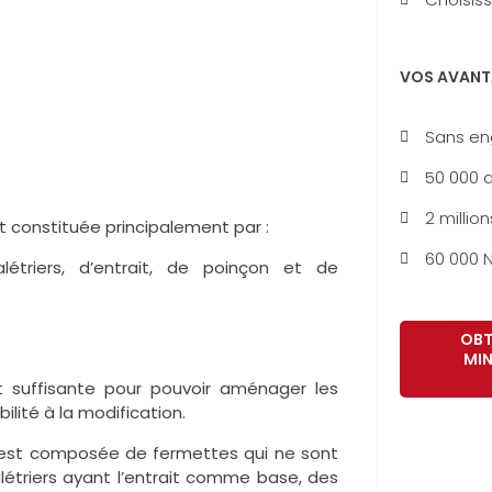
VOS AVANT
Sans e
50 000 a
2 million
t constituée principalement par :
60 000 N
triers, d’entrait, de poinçon et de
OBT
MIN
 suffisante pour pouvoir aménager les
ilité à la modification.
 est composée de fermettes qui ne sont
étriers ayant l’entrait comme base, des