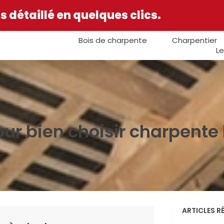
 détaillé en quelques clics.
Bois de charpente
Charpentier
Le
our bien choisir charpente 
ARTICLES R