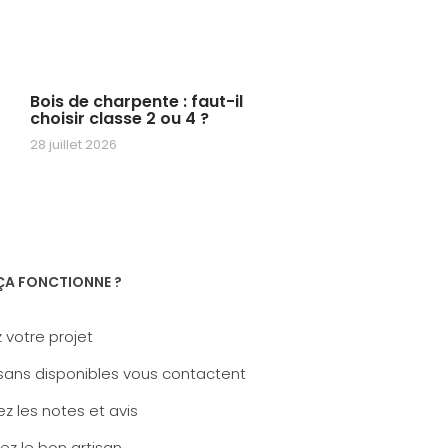
Bois de charpente : faut-il
choisir classe 2 ou 4 ?
28 juillet 2026
A FONCTIONNE ?
 votre projet
sans disponibles vous contactent
z les notes et avis
ez le bon artisan