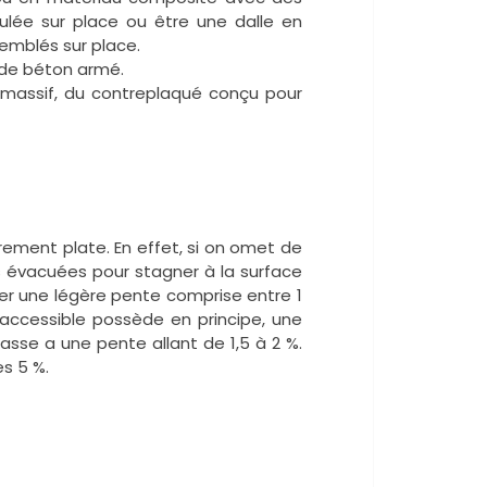
ulée sur place ou être une dalle en
semblés sur place.
e de béton armé.
s massif, du contreplaqué conçu pour
rement plate. En effet, si on omet de
s évacuées pour stagner à la surface
ter une légère pente comprise entre 1
t inaccessible possède en principe, une
rasse a une pente allant de 1,5 à 2 %.
es 5 %.