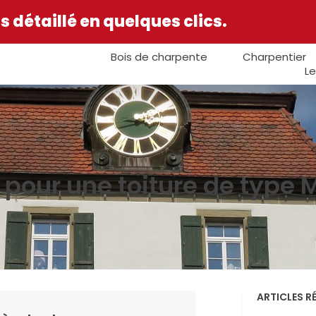
 détaillé en quelques clics.
Bois de charpente
Charpentier
Le
 pour une toiture de type 
ARTICLES R