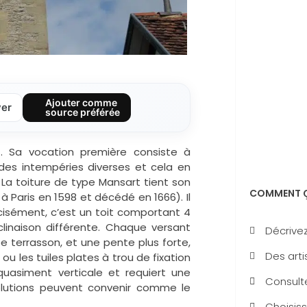
Ajouter comme
ver
source préférée
at. Sa vocation première consiste à
 des intempéries diverses et cela en
. La toiture de type Mansart tient son
COMMENT Ç
à Paris en 1598 et décédé en 1666). Il
écisément, c’est un toit comportant 4
linaison différente. Chaque versant
Décrivez
terrasson, et une pente plus forte,
Des arti
ou les tuiles plates à trou de fixation
 quasiment verticale et requiert une
Consulte
olutions peuvent convenir comme le
Choisiss