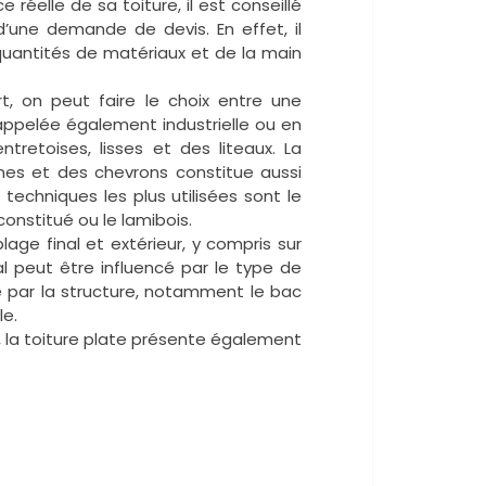
 réelle de sa toiture, il est conseillé
’une demande de devis. En effet, il
 quantités de matériaux et de la main
t, on peut faire le choix entre une
 appelée également industrielle ou en
retoises, lisses et des liteaux. La
nes et des chevrons constitue aussi
techniques les plus utilisées sont le
econstitué ou le lamibois.
lage final et extérieur, y compris sur
l peut être influencé par le type de
e par la structure, notamment le bac
le.
e, la toiture plate présente également