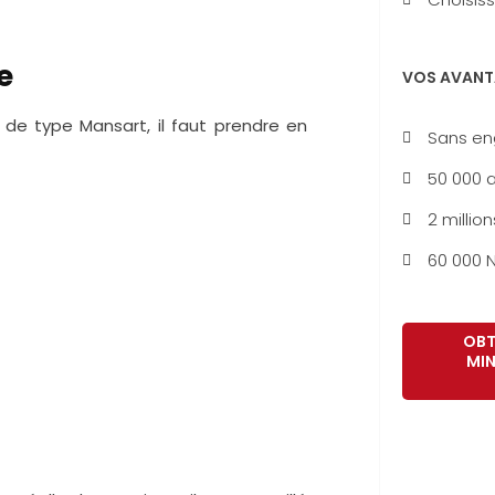
e
VOS AVANT
 de type Mansart, il faut prendre en
Sans e
50 000 a
2 million
60 000 N
OBT
MIN