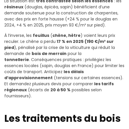
La situation est
très contrastée selon les essences
: les
résineux
(douglas, épicéa, sapin) bénéficient d’une
demande soutenue pour la construction de charpentes,
avec des prix en forte hausse (+24 % pour le douglas en
2024, +4 % en 2025, prix moyen 93 €/m³ sur pied).
À l’inverse, les
feuillus
(
chêne, hêtre
) voient leurs prix
reculer. Le chêne a perdu
17 % en 2025
(190 €/m³ sur
pied
), pénalisé par la crise de la viticulture qui réduit la
demande de
bois de merrain
pour la
tonnellerie
.
Conséquences pratiques : privilégiez les
essences locales (sapin, douglas en France) pour limiter les
coûts de transport. Anticipez
les délais
d’approvisionnement
(tensions sur certaines essences).
Et demandez plusieurs devis pour comparer
les tarifs
régionaux
(écarts de
20 à 50 %
possibles selon
fournisseurs).
Les traitements du bois