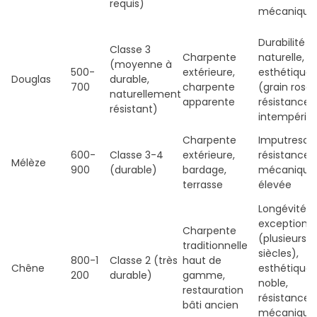
requis)
mécanique
Durabilité
Classe 3
Charpente
naturelle,
(moyenne à
500-
extérieure,
esthétique
Douglas
durable,
700
charpente
(grain rose)
naturellement
apparente
résistance 
résistant)
intempérie
Charpente
Imputrescib
600-
Classe 3-4
extérieure,
résistance
Mélèze
900
(durable)
bardage,
mécanique
terrasse
élevée
Longévité
exceptionne
Charpente
(plusieurs
traditionnelle
siècles),
800-1
Classe 2 (très
haut de
Chêne
esthétique
200
durable)
gamme,
noble,
restauration
résistance
bâti ancien
mécanique