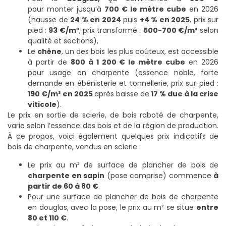
pour
monter jusqu’à
700 € le mètre cube
en 2026
(hausse de
24 % en 2024
puis
+4 % en 2025
, prix sur
pied :
93 €/m³
, prix transformé :
500-700 €/m³
selon
qualité et sections),
Le
chêne
, un des bois les plus coûteux, est accessible
à partir de
800 à 1 200 € le mètre cube
en 2026
pour usage en charpente (essence noble, forte
demande en ébénisterie et tonnellerie, prix sur pied :
190 €/m³ en 2025
après baisse de
17 % due à la crise
viticole
).
Le prix en sortie de scierie, de bois raboté de charpente,
varie selon l’essence des bois et de la région de production.
À ce propos, voici également quelques prix indicatifs de
bois de charpente, vendus en scierie :
Le prix au m² de surface de plancher de bois de
charpente en sapin
(pose comprise) commence
à
partir de 60 à 80 €
.
Pour une surface de plancher de bois de charpente
en douglas, avec la pose, le prix au m² se situe
entre
80 et 110 €
.