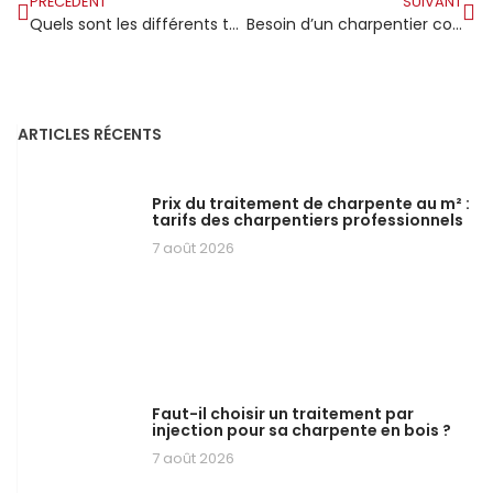
PRÉCÉDENT
SUIVANT
Quels sont les différents types de charpente pour une ferme ?
Besoin d’un charpentier couvreur compétent à Nantes ?
ARTICLES RÉCENTS
Prix du traitement de charpente au m² :
tarifs des charpentiers professionnels
7 août 2026
Faut-il choisir un traitement par
injection pour sa charpente en bois ?
7 août 2026